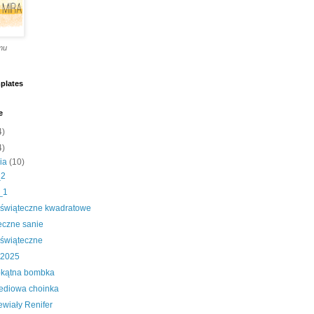
emu
plates
e
4)
4)
nia
(10)
_2
_1
i świąteczne kwadratowe
eczne sanie
 świąteczne
 2025
okątna bombka
ediowa choinka
ewiały Renifer