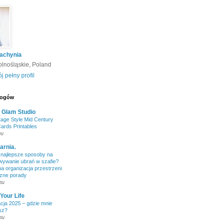
achynia
lnośląskie, Poland
j pełny profil
blogów
 Glam Studio
tage Style Mid Century
ards Printables
mu
arnia.
 najlepsze sposoby na
wywanie ubrań w szafie?
a organizacja przestrzeni
czne porady
mu
Your Life
acja 2025 – gdzie mnie
sz?
mu