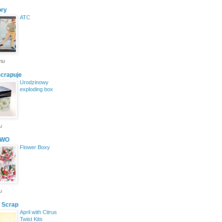
ory
ATC
emu
Scrapuje
Urodzinowy
exploding box
u
OWO
Flower Boxy
u
t Scrap
April with Citrus
Twist Kits